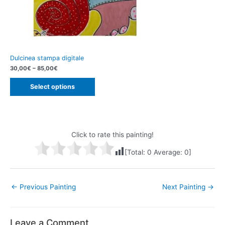
Dulcinea stampa digitale
30,00
€
–
85,00
€
Select options
Click to rate this painting!
[Total:
0
Average:
0
]
Post
←
Previous Painting
Next Painting
→
navigation
Leave a Comment