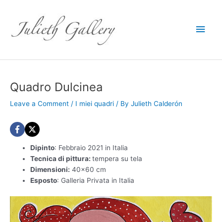
Main
Men
Quadro Dulcinea
Leave a Comment
/
I miei quadri
/ By
Julieth Calderón
Dipinto
: Febbraio 2021 in Italia
Tecnica di pittura:
tempera su tela
Dimensioni:
40×60 cm
Esposto
: Galleria Privata in Italia