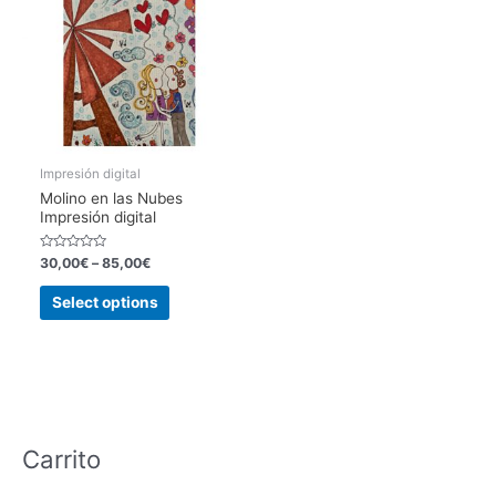
Impresión digital
Molino en las Nubes
Impresión digital
Rated
30,00
€
–
85,00
€
0
out
This
of
Select options
5
product
has
multiple
variants.
The
options
Carrito
may
be