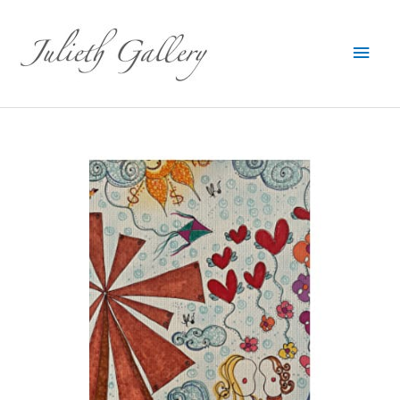
Main
Men