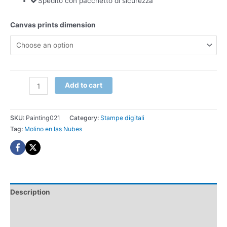
Spedito con pacchetto di sicurezza
Canvas prints dimension
Molino
Add to cart
en
las
Nubes
SKU:
Painting021
Category:
Stampe digitali
stampa
Tag:
Molino en las Nubes
digitale
quantity
Description
Additional information