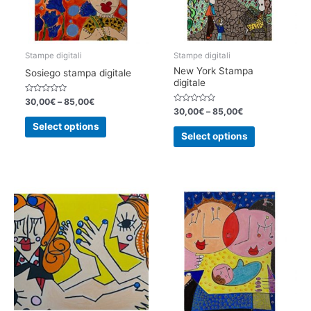
Stampe digitali
Stampe digitali
New York Stampa
Sosiego stampa digitale
digitale
Rated
30,00
€
–
85,00
€
0
Rated
30,00
€
–
85,00
€
out
0
This
of
out
Select options
This
5
of
product
Select options
5
product
has
has
multiple
multiple
variants.
variants.
The
The
options
options
may
may
be
be
chosen
chosen
on
on
the
the
product