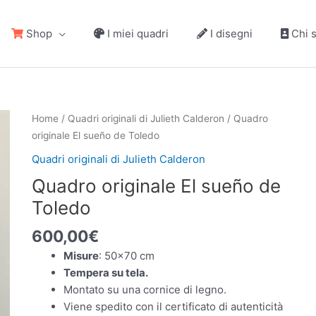
Shop
I miei quadri
I disegni
Chi 
Home
/
Quadri originali di Julieth Calderon
/ Quadro
originale El sueño de Toledo
Quadri originali di Julieth Calderon
Quadro originale El sueño de
Toledo
600,00
€
Misure
: 50×70 cm
Tempera su tela.
Montato su una cornice di legno.
Viene spedito con il certificato di autenticità