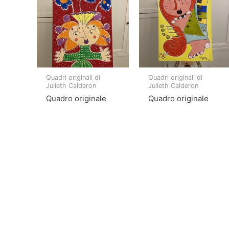
Quadri originali di
Quadri originali di
Julieth Calderon
Julieth Calderon
Quadro originale
Quadro originale
Campanula
Dulcinea
Rated
Rated
500,00
€
500,00
€
0
0
out
out
of
of
Add to
Add to
5
5
cart
cart