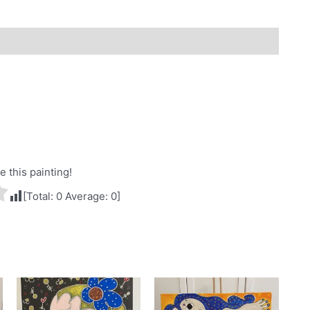
te this painting!
[Total:
0
Average:
0
]