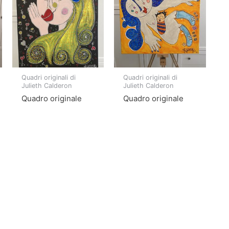
Quadri originali di
Quadri originali di
Julieth Calderon
Julieth Calderon
Quadro originale
Quadro originale
Reflejo
Maternidad
Rated
Rated
550,00
€
500,00
€
0
0
out
out
of
of
Add to
Add to
5
5
cart
cart