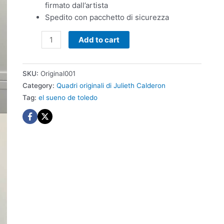
firmato dall’artista
Spedito con pacchetto di sicurezza
Quadro
Add to cart
originale
El
sueño
SKU:
Original001
de
Category:
Quadri originali di Julieth Calderon
Toledo
Tag:
el sueno de toledo
quantity