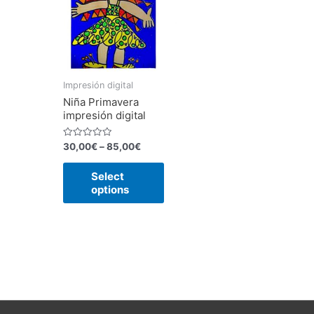
Impresión digital
Niña Primavera
impresión digital
Rated
30,00
€
–
85,00
€
0
out
This
of
Select
5
product
options
has
multiple
variants.
The
options
may
be