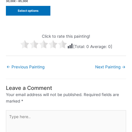
30,00
€
–
85,00
€
Select options
Click to rate this painting!
[Total:
0
Average:
0
]
Post
←
Previous Painting
Next Painting
→
navigation
Leave a Comment
Your email address will not be published.
Required fields are
marked
*
Type
here..